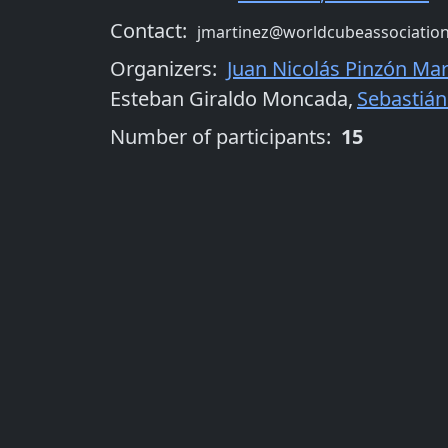
Contact:
jmartinez@worldcubeassociation
Organizers
:
Juan Nicolás Pinzón Mar
Esteban Giraldo Moncada
,
Sebastiá
Number of participants:
15