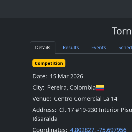
Torn
Details
Results
Events
Sched
Competition
Date:
15 Mar 2026
City:
Pereira
,
Colombia
Venue:
Centro Comercial La 14
Address:
Cl. 17 #19-230 Interior Piso
Risaralda
Coordinates:
4.802827
,
-75.697956