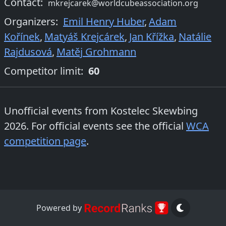
Contact:
mkrejcarek@worldcubeassociation.org
Organizers
:
Emil Henry Huber
,
Adam
Kořínek
,
Matyáš Krejcárek
,
Jan Křížka
,
Natálie
Rajdusová
,
Matěj Grohmann
Competitor limit:
60
Unofficial events from
Kostelec Skewbing
2026
. For official events see the official
WCA
competition page
.
Powered by