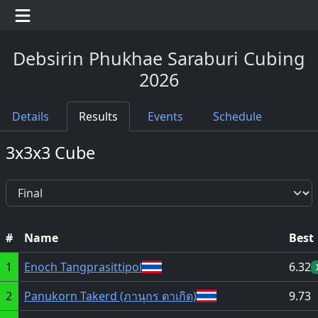
Debsirin Phukhae Saraburi Cubing
2026
Details
Results
Events
Schedule
3x3x3 Cube
#
Name
Best
1
Enoch Tangprasittipol
6.32
2
Panukorn Takerd (ภานุกร ตาเกิด)
9.73